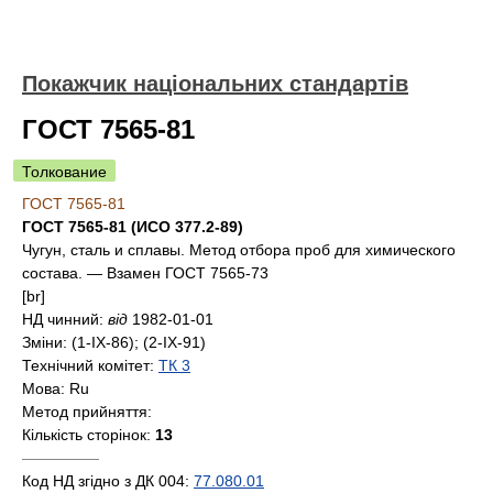
Покажчик національних стандартів
ГОСТ 7565-81
Толкование
ГОСТ 7565-81
ГОСТ 7565-81 (ИСО 377.2-89)
Чугун, сталь и сплавы. Метод отбора проб для химического
состава. — Взамен ГОСТ 7565-73
[br]
НД чинний:
від
1982-01-01
Зміни:
(1-IX-86); (2-IX-91)
Технічний комітет:
ТК 3
Мова:
Ru
Метод прийняття:
Кількість сторінок:
13
—————
Код НД згідно з ДК 004:
77.080.01