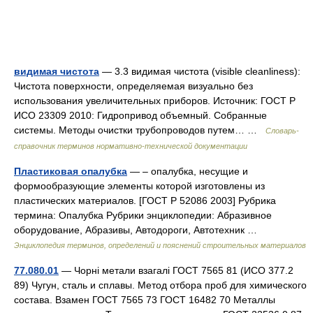
видимая чистота
— 3.3 видимая чистота (visible cleanliness):
Чистота поверхности, определяемая визуально без
использования увеличительных приборов. Источник: ГОСТ Р
ИСО 23309 2010: Гидропривод объемный. Собранные
системы. Методы очистки трубопроводов путем… …
Словарь-
справочник терминов нормативно-технической документации
Пластиковая опалубка
— – опалубка, несущие и
формообразующие элементы которой изготовлены из
пластических материалов. [ГОСТ Р 52086 2003] Рубрика
термина: Опалубка Рубрики энциклопедии: Абразивное
оборудование, Абразивы, Автодороги, Автотехник …
Энциклопедия терминов, определений и пояснений строительных материалов
77.080.01
— Чорні метали взагалі ГОСТ 7565 81 (ИСО 377.2
89) Чугун, сталь и сплавы. Метод отбора проб для химического
состава. Взамен ГОСТ 7565 73 ГОСТ 16482 70 Металлы